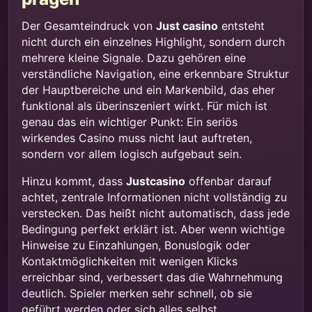
Der Gesamteindruck von
Just casino
entsteht
nicht durch ein einzelnes Highlight, sondern durch
mehrere kleine Signale. Dazu gehören eine
verständliche Navigation, eine erkennbare Struktur
der Hauptbereiche und ein Markenbild, das eher
funktional als überinszeniert wirkt. Für mich ist
genau das ein wichtiger Punkt: Ein seriös
wirkendes Casino muss nicht laut auftreten,
sondern vor allem logisch aufgebaut sein.
Hinzu kommt, dass
Justcasino
offenbar darauf
achtet, zentrale Informationen nicht vollständig zu
verstecken. Das heißt nicht automatisch, dass jede
Bedingung perfekt erklärt ist. Aber wenn wichtige
Hinweise zu Einzahlungen, Bonuslogik oder
Kontaktmöglichkeiten mit wenigen Klicks
erreichbar sind, verbessert das die Wahrnehmung
deutlich. Spieler merken sehr schnell, ob sie
geführt werden oder sich alles selbst