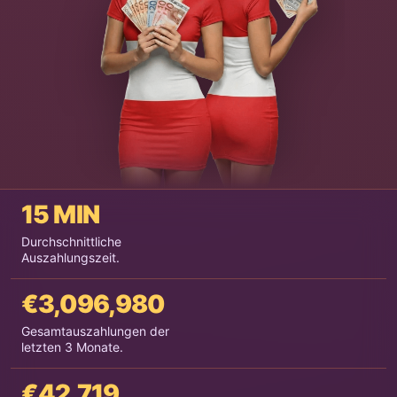
15 MIN
Durchschnittliche
Auszahlungszeit.
€3,096,980
Gesamtauszahlungen der
letzten 3 Monate.
€42,719