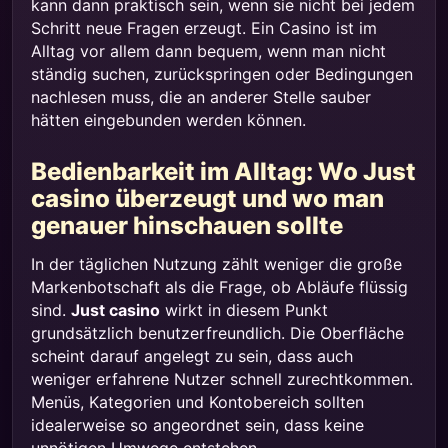
kann dann praktisch sein, wenn sie nicht bei jedem
Schritt neue Fragen erzeugt. Ein Casino ist im
Alltag vor allem dann bequem, wenn man nicht
ständig suchen, zurückspringen oder Bedingungen
nachlesen muss, die an anderer Stelle sauber
hätten eingebunden werden können.
Bedienbarkeit im Alltag: Wo Just
casino überzeugt und wo man
genauer hinschauen sollte
In der täglichen Nutzung zählt weniger die große
Markenbotschaft als die Frage, ob Abläufe flüssig
sind.
Just casino
wirkt in diesem Punkt
grundsätzlich benutzerfreundlich. Die Oberfläche
scheint darauf angelegt zu sein, dass auch
weniger erfahrene Nutzer schnell zurechtkommen.
Menüs, Kategorien und Kontobereich sollten
idealerweise so angeordnet sein, dass keine