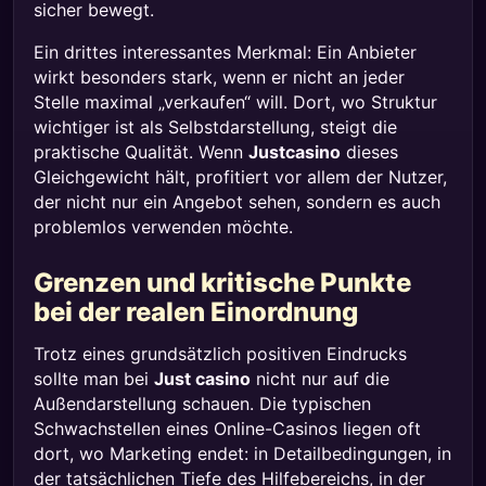
sicher bewegt.
Ein drittes interessantes Merkmal: Ein Anbieter
wirkt besonders stark, wenn er nicht an jeder
Stelle maximal „verkaufen“ will. Dort, wo Struktur
wichtiger ist als Selbstdarstellung, steigt die
praktische Qualität. Wenn
Justcasino
dieses
Gleichgewicht hält, profitiert vor allem der Nutzer,
der nicht nur ein Angebot sehen, sondern es auch
problemlos verwenden möchte.
Grenzen und kritische Punkte
bei der realen Einordnung
Trotz eines grundsätzlich positiven Eindrucks
sollte man bei
Just casino
nicht nur auf die
Außendarstellung schauen. Die typischen
Schwachstellen eines Online-Casinos liegen oft
dort, wo Marketing endet: in Detailbedingungen, in
der tatsächlichen Tiefe des Hilfebereichs, in der