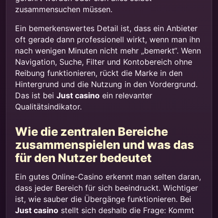
zusammensuchen müssen.
Ein bemerkenswertes Detail ist, dass ein Anbieter
oft gerade dann professionell wirkt, wenn man ihn
nach wenigen Minuten nicht mehr „bemerkt“. Wenn
Navigation, Suche, Filter und Kontobereich ohne
Reibung funktionieren, rückt die Marke in den
Hintergrund und die Nutzung in den Vordergrund.
Das ist bei
Just casino
ein relevanter
Qualitätsindikator.
Wie die zentralen Bereiche
zusammenspielen und was das
für den Nutzer bedeutet
Ein gutes Online-Casino erkennt man selten daran,
dass jeder Bereich für sich beeindruckt. Wichtiger
ist, wie sauber die Übergänge funktionieren. Bei
Just casino
stellt sich deshalb die Frage: Kommt