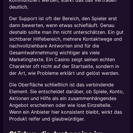
kommuniziert werden, stärkt das das Vertrauen
deutlich.
Der Support ist oft der Bereich, den Spieler erst
dann bewerten, wenn etwas schiefläuft. Genau
deshalb sollte man ihn nicht unterschätzen. Ein gut
sichtbarer Hilfebereich, mehrere Kontaktwege und
nachvollziehbare Antworten sind für die
Gesamtwahrnehmung wichtiger als viele
Marketingtexte. Ein Casino zeigt seinen echten
Charakter oft nicht auf der Startseite, sondern in
der Art, wie Probleme erklärt und gelöst werden.
Die Oberfläche schließlich ist das verbindende
Element. Sie entscheidet darüber, ob Spiele, Konto,
Aktionen und Hilfe als ein zusammenhängendes
Angebot erscheinen oder wie lose Einzelteile.
Wenn ein Anbieter hier konsistent bleibt, wirkt das
Produkt reifer und glaubwürdiger.