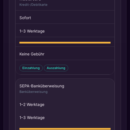
Kredit-/Debitkarte
Sofort
1–3 Werktage
Keine Gebühr
Einzahlung
Auszahlung
SEPA-Banküberweisung
Banküberweisung
1–2 Werktage
1–3 Werktage