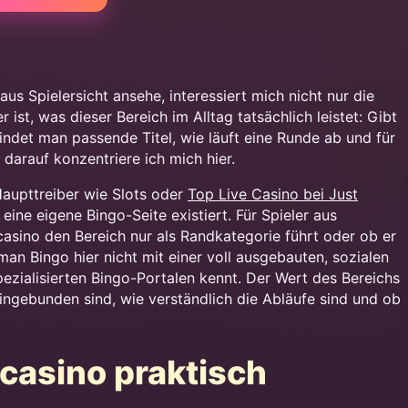
us Spielersicht ansehe, interessiert mich nicht nur die
 ist, was dieser Bereich im Alltag tatsächlich leistet: Gibt
findet man passende Titel, wie läuft eine Runde ab und für
darauf konzentriere ich mich hier.
Haupttreiber wie Slots oder
Top Live Casino bei Just
 eine eigene Bingo-Seite existiert. Für Spieler aus
casino den Bereich nur als Randkategorie führt oder ob er
 man Bingo hier nicht mit einer voll ausgebauten, sozialen
zialisierten Bingo-Portalen kennt. Der Wert des Bereichs
eingebunden sind, wie verständlich die Abläufe sind und ob
 casino praktisch