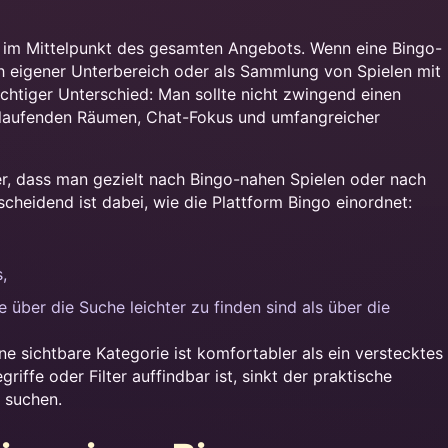
ch im Mittelpunkt des gesamten Angebots. Wenn eine Bingo-
ch eigener Unterbereich oder als Sammlung von Spielen mit
ichtiger Unterschied: Man sollte nicht zwingend einen
t laufenden Räumen, Chat-Fokus und umfangreicher
her, dass man gezielt nach Bingo-nahen Spielen oder nach
scheidend ist dabei, wie die Plattform Bingo einordnet:
,
ie über die Suche leichter zu finden sind als über die
ne sichtbare Kategorie ist komfortabler als ein verstecktes
ffe oder Filter auffindbar ist, sinkt der praktische
t suchen.