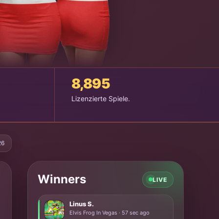
8,895
Lizenzierte Spiele.
26
Winners
LIVE
Linus S.
Elvis Frog In Vegas · 59 sec ago