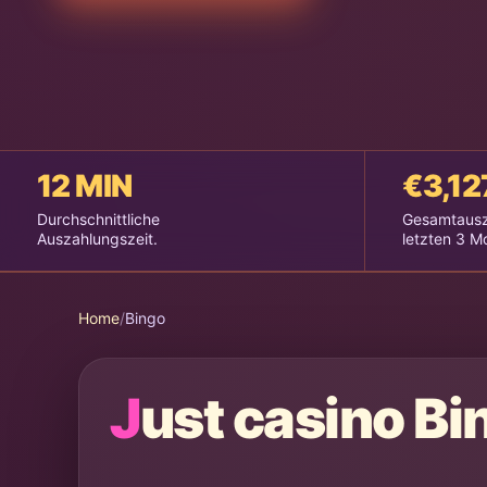
12 MIN
€3,12
Durchschnittliche
Gesamtausz
Auszahlungszeit.
letzten 3 M
Home
/
Bingo
Just casino Bi