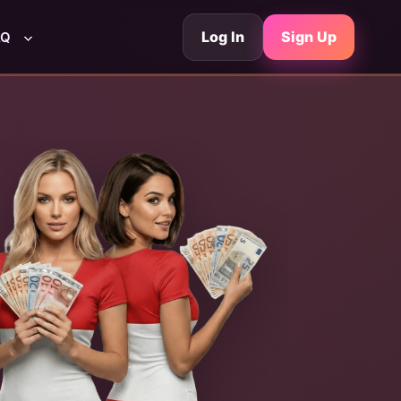
Log In
Sign Up
AQ